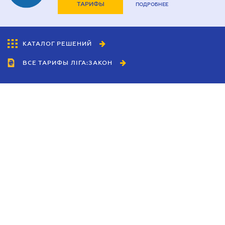
ТАРИФЫ
ПОДРОБНЕЕ
КАТАЛОГ РЕШЕНИЙ
ВСЕ ТАРИФЫ ЛІГА:ЗАКОН
Сотрудничество
Агенты
Дилеры
Политика
конфиденциальности
Условия использования
сайта
Реклама
Блог
Новости компании