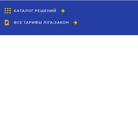
КАТАЛОГ РЕШЕНИЙ
ВСЕ ТАРИФЫ ЛІГА:ЗАКОН
Сотрудничество
Агенты
Дилеры
Политика
конфиденциальности
Условия использования
сайта
Реклама
Блог
Новости компании
Руководства