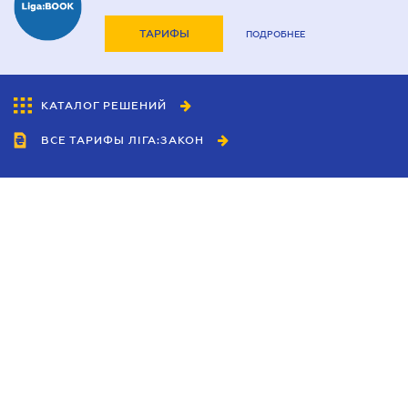
ТАРИФЫ
ПОДРОБНЕЕ
КАТАЛОГ РЕШЕНИЙ
ВСЕ ТАРИФЫ ЛІГА:ЗАКОН
Сотрудничество
Агенты
Дилеры
Политика
конфиденциальности
Условия использования
сайта
Реклама
Блог