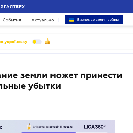
УХГАЛТЕРУ
События
Актуально
Бизнес во время войны
а українську
ние земли может принести
льные убытки