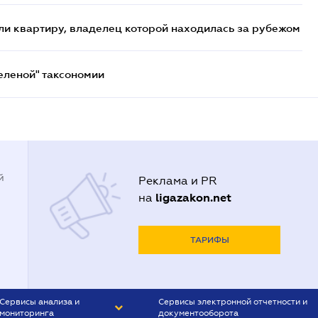
и квартиру, владелец которой находилась за рубежом
еленой" таксономии
й
Реклама и PR
ligazakon.net
на
ТАРИФЫ
Сервисы анализа и
Сервисы электронной отчетности и
мониторинга
документооборота