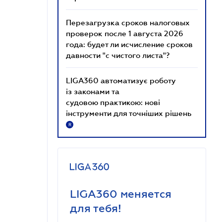
Перезагрузка сроков налоговых
проверок после 1 августа 2026
года: будет ли исчисление сроков
давности "с чистого листа"?
LIGA360 автоматизує роботу
із законами та
судовою практикою: нові
інструменти для точніших рішень
R
LIGA360 меняется
для тебя!