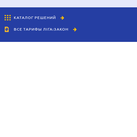
КАТАЛОГ РЕШЕНИЙ
ВСЕ ТАРИФЫ ЛІГА:ЗАКОН
Сотрудничество
Агенты
Дилеры
Политика
конфиденциальности
Условия использования
сайта
Реклама
Блог
Новости компании
Руководства