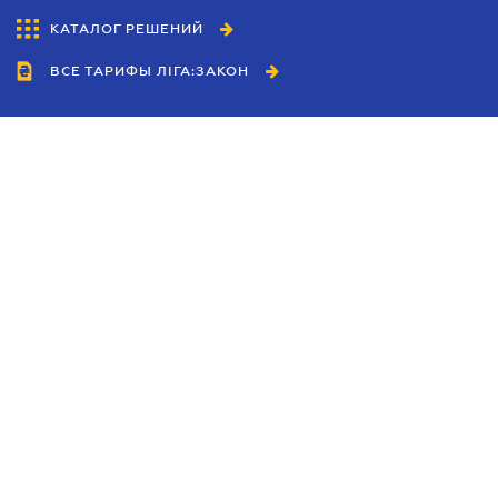
КАТАЛОГ РЕШЕНИЙ
ВСЕ ТАРИФЫ ЛІГА:ЗАКОН
Сотрудничество
Агенты
Дилеры
Политика
конфиденциальности
Условия использования
сайта
Реклама
Блог
Новости компании
Руководства
Каталоги компаний