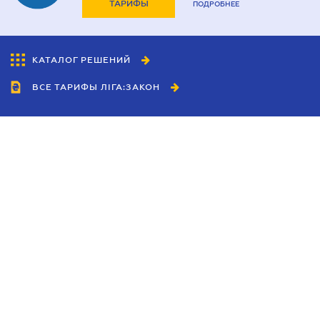
ТАРИФЫ
ПОДРОБНЕЕ
КАТАЛОГ РЕШЕНИЙ
ВСЕ ТАРИФЫ ЛІГА:ЗАКОН
Сотрудничество
Агенты
Дилеры
Политика
конфиденциальности
Условия использования
сайта
Реклама
Блог
Новости компании