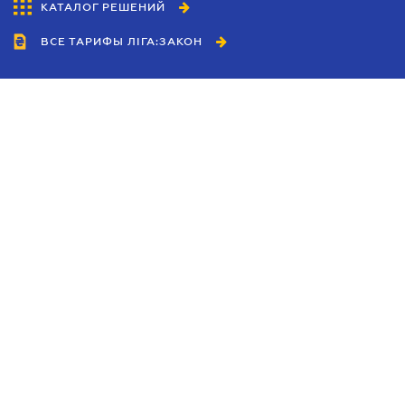
КАТАЛОГ РЕШЕНИЙ
ВСЕ ТАРИФЫ ЛІГА:ЗАКОН
Сотрудничество
Агенты
Дилеры
Политика
конфиденциальности
Условия использования
сайта
Реклама
Блог
Новости компании
Руководства
Каталоги компаний