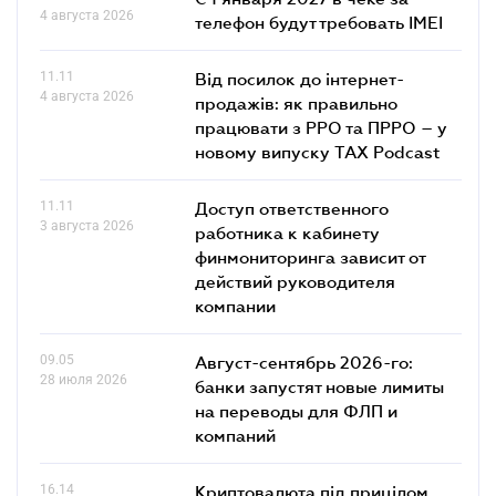
4 августа 2026
телефон будут требовать IMEI
11.11
Від посилок до інтернет-
4 августа 2026
продажів: як правильно
працювати з РРО та ПРРО – у
новому випуску TAX Podcast
11.11
Доступ ответственного
3 августа 2026
работника к кабинету
финмониторинга зависит от
действий руководителя
компании
09.05
Август-сентябрь 2026-го:
28 июля 2026
банки запустят новые лимиты
на переводы для ФЛП и
компаний
16.14
Криптовалюта під прицілом