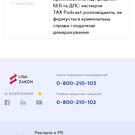
17 июля 2026
БЕБ та ДПС: експерти
TAX Podcast розповідають, як
формується кримінальна
справа і податкові
донарахування
Центр поддержки пользователей
0-800-210-103
О КОМПАНИИ
Подбор продуктов и решений
0-800-210-102
Реклама и PR