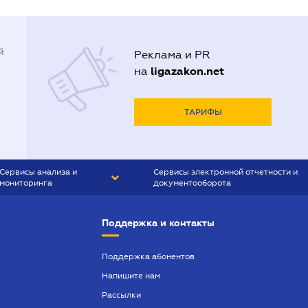
й
Реклама и PR
ligazakon.net
на
ТАРИФЫ
Сервисы анализа и
Сервисы электронной отчетности и
мониторинга
документооборота
CONTR AGENT
Liga:REPORT
Поддержка и контакты
SMS-МАЯК
VERDICTUM
Поддержка абонентов
Напишите нам
SEMANTRUM
Рассылки
SMS-МАЯК ИПОТЕКА