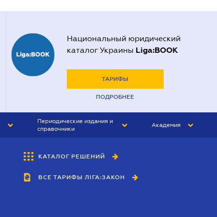
Национальный юридический
Liga:BOOK
каталог Украины
ТАРИФЫ
ПОДРОБНЕЕ
Периодические издания и
Академия
справочники
ЮРИСТ&ЗАКОН
АКАДЕМИЯ ЛІГА:ЗАКОН
КАТАЛОГ РЕШЕНИЙ
БУХГАЛТЕР&ЗАКОН
ВСЕ ТАРИФЫ ЛІГА:ЗАКОН
ВЕСТНИК МСФО
ИНТЕРБУХ
ЛИЧНЫЙ ЭКСПЕРТ