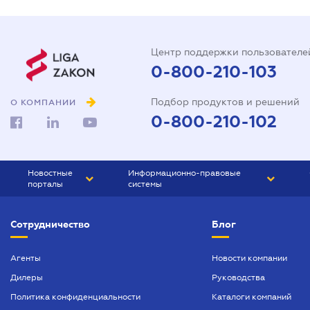
Центр поддержки пользователе
0-800-210-103
Подбор продуктов и решений
О КОМПАНИИ
0-800-210-102
Новостные
Информационно-правовые
порталы
системы
ЮРЛИГА
Право Украины
Сотрудничество
Блог
БИЗНЕС
ГРАНД
БУХГАЛТЕР.ua
ПРАЙМ
Агенты
Новости компании
Дилеры
Руководства
БУХГАЛТЕР ПРОФ
Политика конфиденциальности
Каталоги компаний
ЮРИСТ ПРОФ