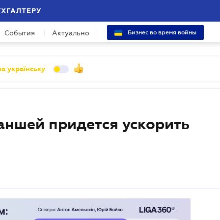
УХГАЛТЕРУ
События
Актуально
Бизнес во время войны
а українську
аншей придется ускорить