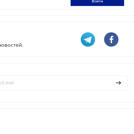
войти
новостей.