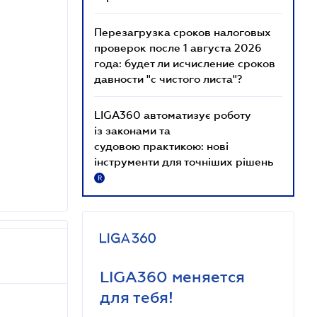
Перезагрузка сроков налоговых
проверок после 1 августа 2026
года: будет ли исчисление сроков
давности "с чистого листа"?
LIGA360 автоматизує роботу
із законами та
судовою практикою: нові
інструменти для точніших рішень
R
LIGA360 меняется
для тебя!