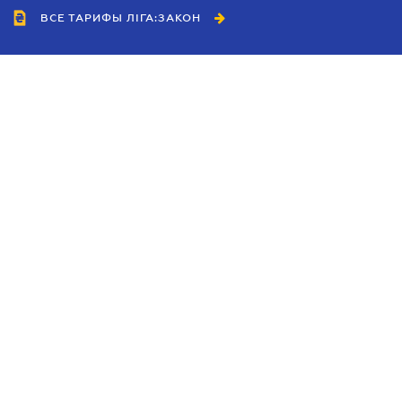
ВСЕ ТАРИФЫ ЛІГА:ЗАКОН
Сотрудничество
Агенты
Дилеры
Политика
конфиденциальности
Условия использования
сайта
Реклама
Блог
Новости компании
Руководства
Каталоги компаний
Темы в центре внимания