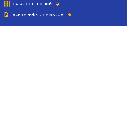
КАТАЛОГ РЕШЕНИЙ
ВСЕ ТАРИФЫ ЛІГА:ЗАКОН
Сотрудничество
Агенты
Дилеры
Политика
конфиденциальности
Условия использования
сайта
Реклама
Блог
Новости компании
Руководства
Каталоги компаний