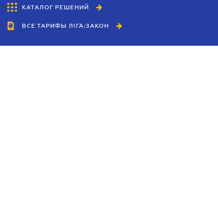
КАТАЛОГ РЕШЕНИЙ
ВСЕ ТАРИФЫ ЛІГА:ЗАКОН
Сотрудничество
Агенты
Дилеры
Политика
конфиденциальности
Условия использования
сайта
Реклама
Блог
Новости компании
Руководства
Каталоги компаний