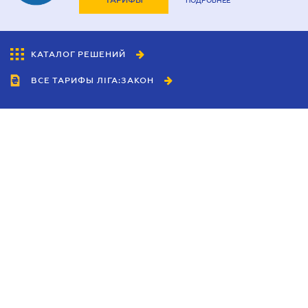
ТАРИФЫ
ПОДРОБНЕЕ
КАТАЛОГ РЕШЕНИЙ
ВСЕ ТАРИФЫ ЛІГА:ЗАКОН
Сотрудничество
Агенты
Дилеры
Политика
конфиденциальности
Условия использования
сайта
Реклама
Блог
Новости компании