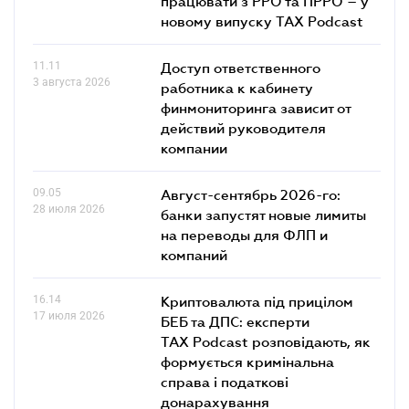
працювати з РРО та ПРРО – у
новому випуску TAX Podcast
11.11
Доступ ответственного
3 августа 2026
работника к кабинету
финмониторинга зависит от
действий руководителя
компании
09.05
Август-сентябрь 2026-го:
28 июля 2026
банки запустят новые лимиты
на переводы для ФЛП и
компаний
16.14
Криптовалюта під прицілом
17 июля 2026
БЕБ та ДПС: експерти
TAX Podcast розповідають, як
формується кримінальна
справа і податкові
донарахування