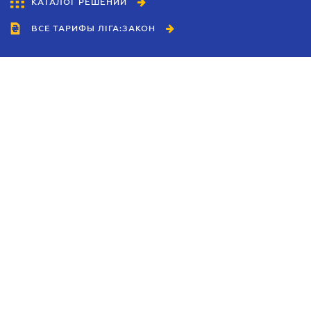
КАТАЛОГ РЕШЕНИЙ
ВСЕ ТАРИФЫ ЛІГА:ЗАКОН
Сотрудничество
Агенты
Дилеры
Политика
конфиденциальности
Условия использования
сайта
Реклама
Блог
Новости компании
Руководства
Каталоги компаний
Темы в центре внимания