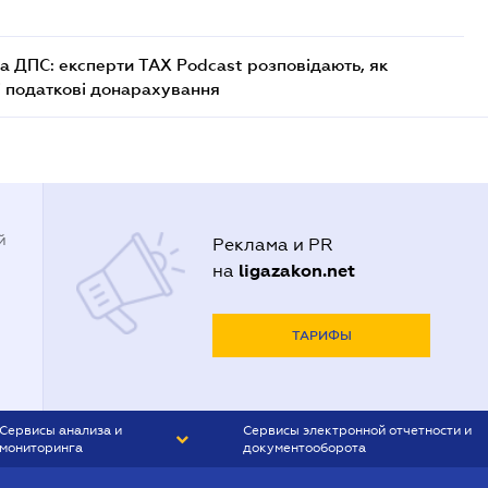
а ДПС: експерти TAX Podcast розповідають, як
і податкові донарахування
й
Реклама и PR
ligazakon.net
на
ТАРИФЫ
Сервисы анализа и
Сервисы электронной отчетности и
мониторинга
документооборота
CONTR AGENT
Liga:REPORT