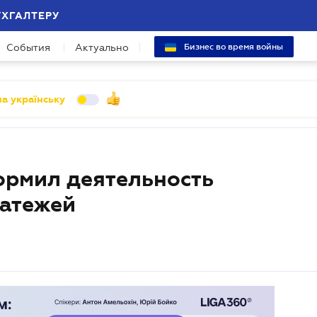
УХГАЛТЕРУ
События
Актуально
Бизнес во время войны
а українську
ормил деятельность
латежей