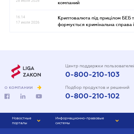
28 июля 2026
компаний
16.14
Криптовалюта під прицілом БЕБ т
17 июля 2026
формується кримінальна справа 
Центр поддержки пользователе
0-800-210-103
Подбор продуктов и решений
О КОМПАНИИ
0-800-210-102
Новостные
Информационно-правовые
порталы
системы
ЮРЛИГА
Право Украины