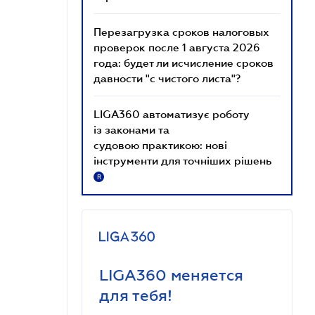
Перезагрузка сроков налоговых
проверок после 1 августа 2026
года: будет ли исчисление сроков
давности "с чистого листа"?
LIGA360 автоматизує роботу
із законами та
судовою практикою: нові
інструменти для точніших рішень
R
LIGA360 меняется
для тебя!