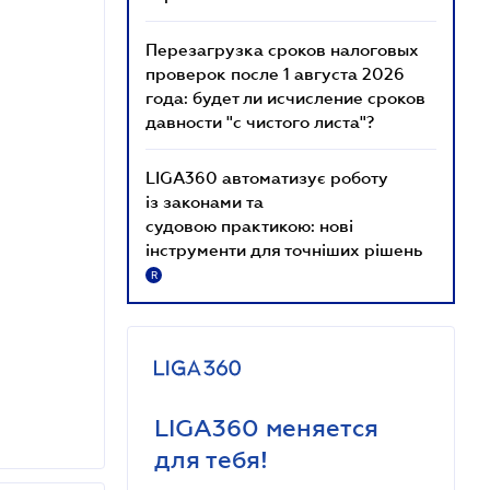
Перезагрузка сроков налоговых
проверок после 1 августа 2026
года: будет ли исчисление сроков
давности "с чистого листа"?
LIGA360 автоматизує роботу
із законами та
судовою практикою: нові
інструменти для точніших рішень
R
LIGA360 меняется
для тебя!