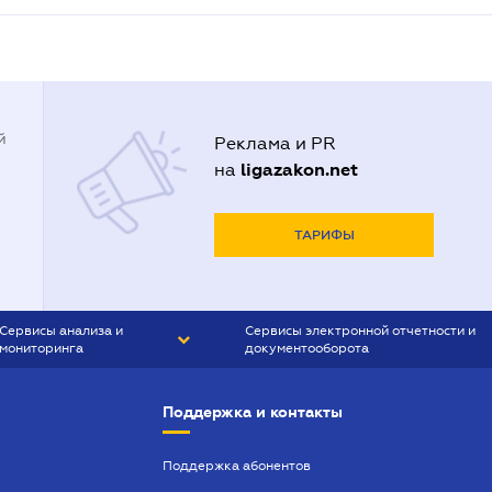
й
Реклама и PR
ligazakon.net
на
ТАРИФЫ
Сервисы анализа и
Сервисы электронной отчетности и
мониторинга
документооборота
CONTR AGENT
Liga:REPORT
Поддержка и контакты
SMS-МАЯК
VERDICTUM
Поддержка абонентов