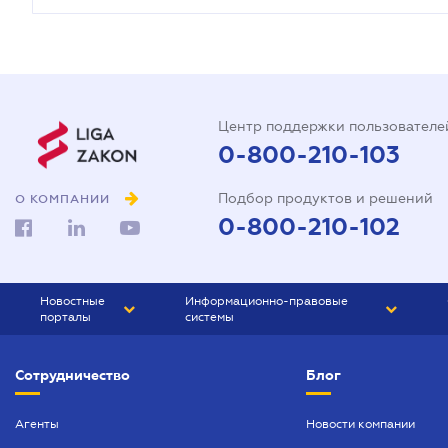
Центр поддержки пользователе
0-800-210-103
Подбор продуктов и решений
О КОМПАНИИ
0-800-210-102
Новостные
Информационно-правовые
порталы
системы
ЮРЛИГА
Право Украины
Сотрудничество
Блог
БИЗНЕС
ГРАНД
БУХГАЛТЕР.ua
ПРАЙМ
Агенты
Новости компании