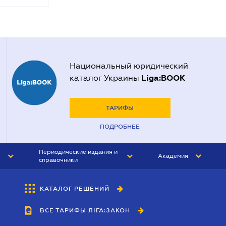
Национальный юридический
Liga:BOOK
каталог Украины
ТАРИФЫ
ПОДРОБНЕЕ
Периодические издания и
Академия
справочники
ЮРИСТ&ЗАКОН
АКАДЕМИЯ ЛІГА:ЗАКОН
КАТАЛОГ РЕШЕНИЙ
БУХГАЛТЕР&ЗАКОН
ВСЕ ТАРИФЫ ЛІГА:ЗАКОН
ВЕСТНИК МСФО