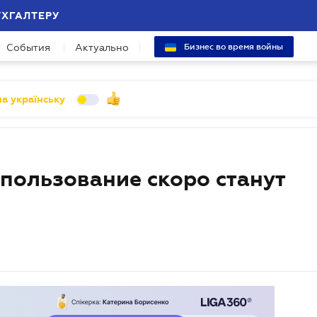
УХГАЛТЕРУ
События
Актуально
Бизнес во время войны
а українську
пользование скоро станут