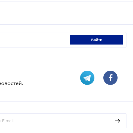
войти
новостей.