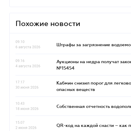
Похожие новости
09.10
Штрафы за загрязнение водоемов
6 августа 2026
09.16
Аукционы на недра получат зако
4 августа 2026
№15454
17.17
Кабмин снизил порог для легко
30 июня 2026
опасных веществ
10.43
Собственная отчетность водопол
18 июня 2026
15.07
QR-код на каждой снасти – как 
2 июня 2026