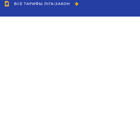
ВСЕ ТАРИФЫ ЛІГА:ЗАКОН
Сотрудничество
Агенты
Дилеры
Политика
конфиденциальности
Условия использования
сайта
Реклама
Блог
Новости компании
Руководства
Каталоги компаний
Темы в центре внимания