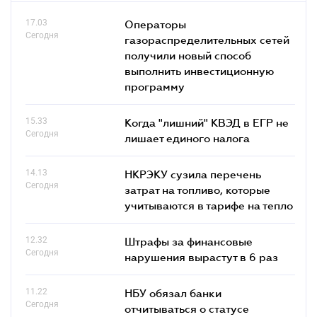
17.03
Операторы
Сегодня
газораспределительных сетей
получили новый способ
выполнить инвестиционную
программу
15.33
Когда "лишний" КВЭД в ЕГР не
Сегодня
лишает единого налога
14.13
НКРЭКУ сузила перечень
Сегодня
затрат на топливо, которые
учитываются в тарифе на тепло
12.32
Штрафы за финансовые
Сегодня
нарушения вырастут в 6 раз
11.22
НБУ обязал банки
Сегодня
отчитываться о статусе