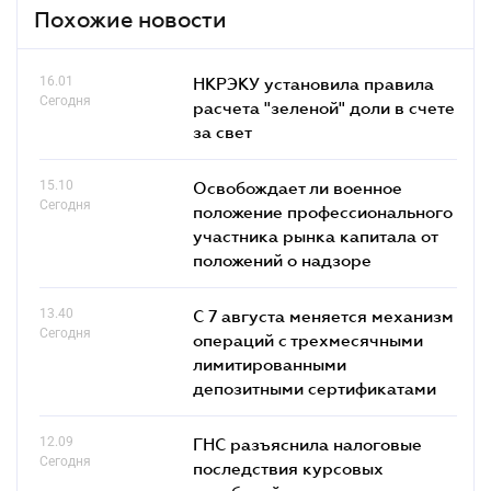
Похожие новости
16.01
НКРЭКУ установила правила
Сегодня
расчета "зеленой" доли в счете
за свет
15.10
Освобождает ли военное
Сегодня
положение профессионального
участника рынка капитала от
положений о надзоре
13.40
С 7 августа меняется механизм
Сегодня
операций с трехмесячными
лимитированными
депозитными сертификатами
12.09
ГНС разъяснила налоговые
Сегодня
последствия курсовых