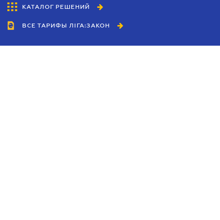
КАТАЛОГ РЕШЕНИЙ
ВСЕ ТАРИФЫ ЛІГА:ЗАКОН
Сотрудничество
Агенты
Дилеры
Политика
конфиденциальности
Условия использования
сайта
Реклама
Блог
Новости компании
Руководства
Каталоги компаний