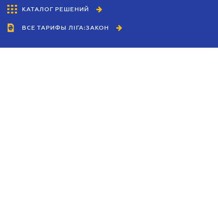
КАТАЛОГ РЕШЕНИЙ
ВСЕ ТАРИФЫ ЛІГА:ЗАКОН
Сотрудничество
Агенты
Дилеры
Политика
конфиденциальности
Условия использования
сайта
Реклама
Блог
Новости компании
Руководства
Каталоги компаний