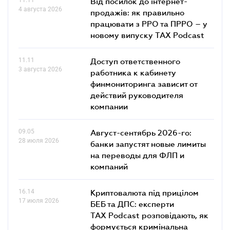
Від посилок до інтернет-
4 августа 2026
продажів: як правильно
працювати з РРО та ПРРО – у
новому випуску TAX Podcast
11.11
Доступ ответственного
3 августа 2026
работника к кабинету
финмониторинга зависит от
действий руководителя
компании
09.05
Август-сентябрь 2026-го:
28 июля 2026
банки запустят новые лимиты
на переводы для ФЛП и
компаний
16.14
Криптовалюта під прицілом
17 июля 2026
БЕБ та ДПС: експерти
TAX Podcast розповідають, як
формується кримінальна