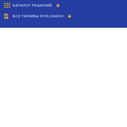
КАТАЛОГ РЕШЕНИЙ
ВСЕ ТАРИФЫ ЛІГА:ЗАКОН
Сотрудничество
Агенты
Дилеры
Политика
конфиденциальности
Условия использования
сайта
Реклама
Блог
Новости компании
Руководства
Каталоги компаний