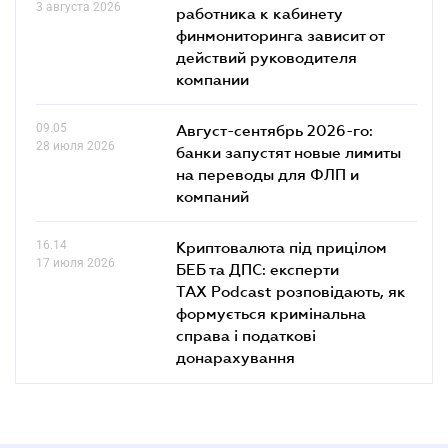
3 августа 2026
работника к кабинету
финмониторинга зависит от
действий руководителя
компании
09.05
Август-сентябрь 2026-го:
28 июля 2026
банки запустят новые лимиты
на переводы для ФЛП и
компаний
16.14
Криптовалюта під прицілом
17 июля 2026
БЕБ та ДПС: експерти
TAX Podcast розповідають, як
формується кримінальна
справа і податкові
донарахування