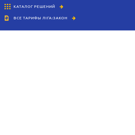
КАТАЛОГ РЕШЕНИЙ
ВСЕ ТАРИФЫ ЛІГА:ЗАКОН
Сотрудничество
Агенты
Дилеры
Политика
конфиденциальности
Условия использования
сайта
Реклама
Блог
Новости компании
Руководства
Каталоги компаний