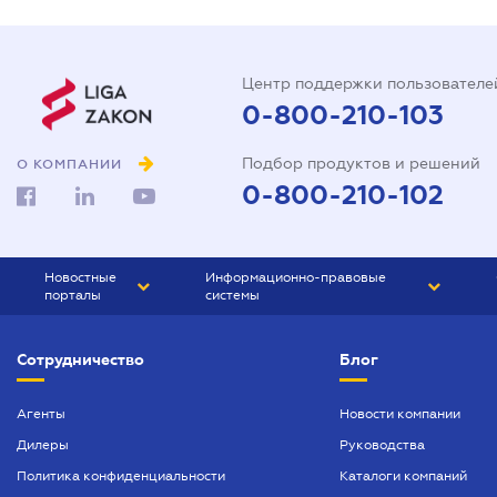
Центр поддержки пользователе
0-800-210-103
Подбор продуктов и решений
О КОМПАНИИ
0-800-210-102
Новостные
Информационно-правовые
порталы
системы
ЮРЛИГА
Право Украины
Сотрудничество
Блог
БИЗНЕС
ГРАНД
БУХГАЛТЕР.ua
ПРАЙМ
Агенты
Новости компании
Дилеры
Руководства
БУХГАЛТЕР ПРОФ
Политика конфиденциальности
Каталоги компаний
ЮРИСТ ПРОФ