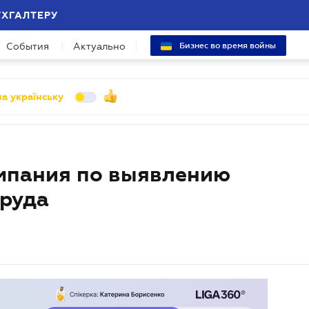
УХГАЛТЕРУ
События
Актуально
Бизнес во время войны
а українську
мпания по выявлению
труда