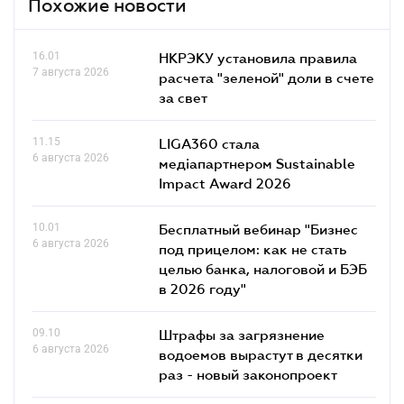
Похожие новости
16.01
НКРЭКУ установила правила
7 августа 2026
расчета "зеленой" доли в счете
за свет
11.15
LIGA360 стала
6 августа 2026
медіапартнером Sustainable
Impact Award 2026
10.01
Бесплатный вебинар "Бизнес
6 августа 2026
под прицелом: как не стать
целью банка, налоговой и БЭБ
в 2026 году"
09.10
Штрафы за загрязнение
6 августа 2026
водоемов вырастут в десятки
раз - новый законопроект