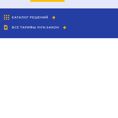
КАТАЛОГ РЕШЕНИЙ
ВСЕ ТАРИФЫ ЛІГА:ЗАКОН
Сотрудничество
Агенты
Дилеры
Политика
конфиденциальности
Условия использования
сайта
Реклама
Блог
Новости компании