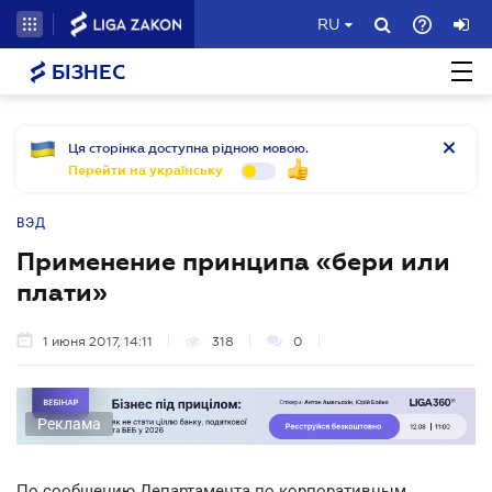
RU
БІЗНЕС
Ця сторінка доступна рідною мовою.
Перейти на українську
ВЭД
Применение принципа «бери или
плати»
1 июня 2017, 14:11
318
0
Реклама
По сообщению Департамента по корпоративным