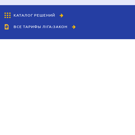
КАТАЛОГ РЕШЕНИЙ
ВСЕ ТАРИФЫ ЛІГА:ЗАКОН
Сотрудничество
Агенты
Дилеры
Политика
конфиденциальности
Условия использования
сайта
Реклама
Блог
Новости компании
Руководства