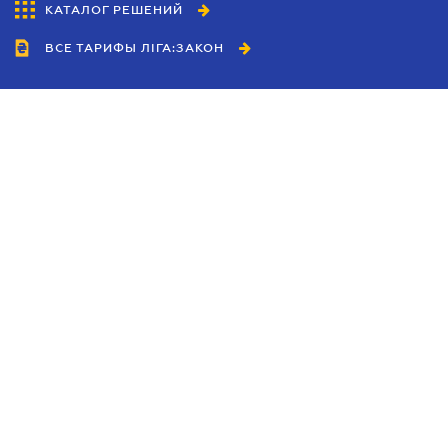
КАТАЛОГ РЕШЕНИЙ
ВСЕ ТАРИФЫ ЛІГА:ЗАКОН
Сотрудничество
Агенты
Дилеры
Политика
конфиденциальности
Условия использования
сайта
Реклама
Блог
Новости компании
Руководства
Каталоги компаний