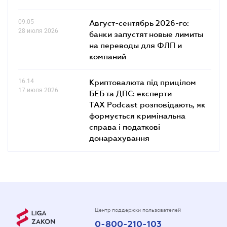
09.05
Август-сентябрь 2026-го:
28 июля 2026
банки запустят новые лимиты
на переводы для ФЛП и
компаний
16.14
Криптовалюта під прицілом
17 июля 2026
БЕБ та ДПС: експерти
TAX Podcast розповідають, як
формується кримінальна
справа і податкові
донарахування
Центр поддержки пользователей
0-800-210-103