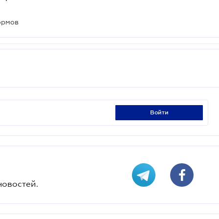
ормов
войти
новостей.