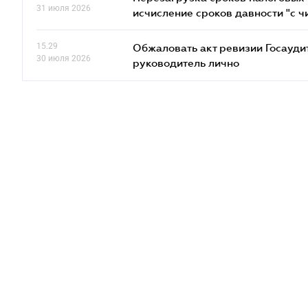
31 июля 2026
исчисление сроков давности "с чи
15.29
Обжаловать акт ревизии Госаудит
30 июля 2026
руководитель лично