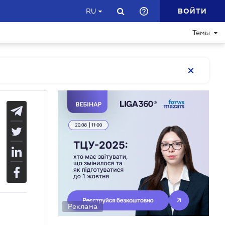
ВОЙТИ
RU
Темы
Реклама