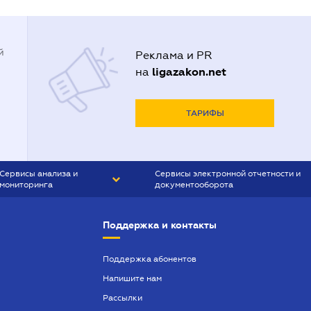
й
Реклама и PR
ligazakon.net
на
ТАРИФЫ
Сервисы анализа и
Сервисы электронной отчетности и
мониторинга
документооборота
CONTR AGENT
Liga:REPORT
Поддержка и контакты
SMS-МАЯК
VERDICTUM
Поддержка абонентов
Напишите нам
SEMANTRUM
Рассылки
SMS-МАЯК ИПОТЕКА