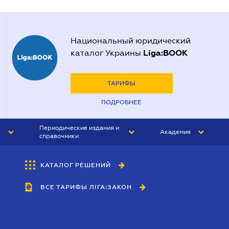
Национальный юридический
Liga:BOOK
каталог Украины
ТАРИФЫ
ПОДРОБНЕЕ
Периодические издания и
Академия
справочники
ЮРИСТ&ЗАКОН
АКАДЕМИЯ ЛІГА:ЗАКОН
КАТАЛОГ РЕШЕНИЙ
БУХГАЛТЕР&ЗАКОН
ВСЕ ТАРИФЫ ЛІГА:ЗАКОН
ВЕСТНИК МСФО
ИНТЕРБУХ
ЛИЧНЫЙ ЭКСПЕРТ