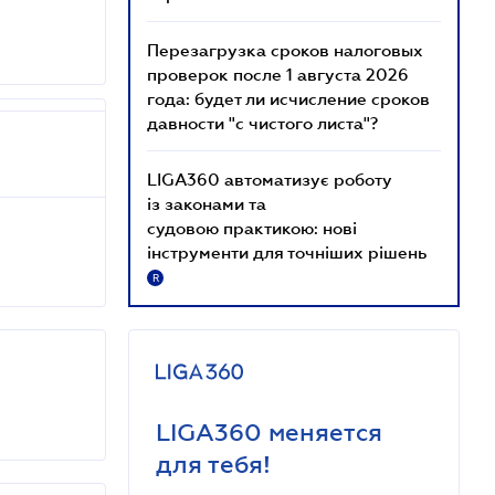
Перезагрузка сроков налоговых
проверок после 1 августа 2026
года: будет ли исчисление сроков
давности "с чистого листа"?
LIGA360 автоматизує роботу
із законами та
судовою практикою: нові
інструменти для точніших рішень
R
LIGA360 меняется
для тебя!