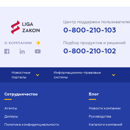
Центр поддержки пользователе
0-800-210-103
Подбор продуктов и решений
О КОМПАНИИ
0-800-210-102
Новостные
Информационно-правовые
порталы
системы
ЮРЛИГА
Право Украины
Сотрудничество
Блог
БИЗНЕС
ГРАНД
БУХГАЛТЕР.ua
ПРАЙМ
Агенты
Новости компании
Дилеры
Руководства
БУХГАЛТЕР ПРОФ
Политика конфиденциальности
Каталоги компаний
ЮРИСТ ПРОФ