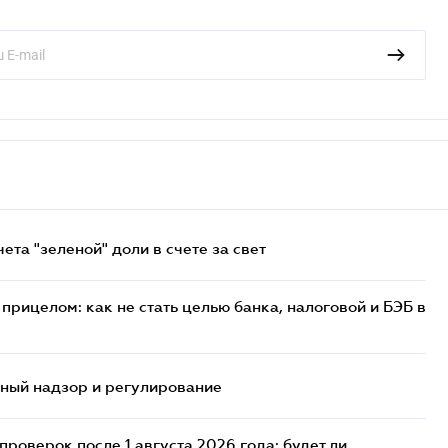
та "зеленой" доли в счете за свет
прицелом: как не стать целью банка, налоговой и БЭБ в
нный надзор и регулирование
роверок после 1 августа 2026 года: будет ли