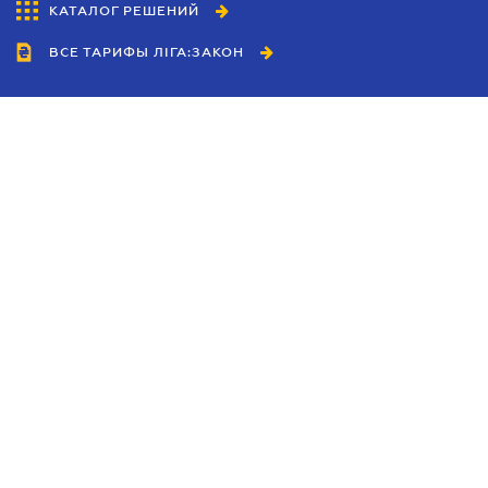
КАТАЛОГ РЕШЕНИЙ
ВСЕ ТАРИФЫ ЛІГА:ЗАКОН
Сотрудничество
Агенты
Дилеры
Политика
конфиденциальности
Условия использования
сайта
Реклама
Блог
Новости компании
Руководства
Каталоги компаний