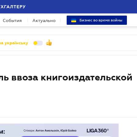
УХГАЛТЕРУ
События
Актуально
Бизнес во время войны
а українську
ль ввоза книгоиздательской