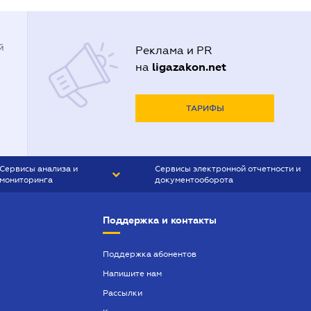
й
Реклама и PR
ligazakon.net
на
ТАРИФЫ
Сервисы анализа и
Сервисы электронной отчетности и
мониторинга
документооборота
CONTR AGENT
Liga:REPORT
Поддержка и контакты
SMS-МАЯК
VERDICTUM
Поддержка абонентов
Напишите нам
SEMANTRUM
Рассылки
SMS-МАЯК ИПОТЕКА