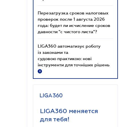
Перезагрузка сроков налоговых
проверок после 1 августа 2026
года: будет ли исчисление сроков
давности "с чистого листа"?
LIGA360 автоматизує роботу
із законами та
судовою практикою: нові
інструменти для точніших рішень
R
LIGA360 меняется
для тебя!