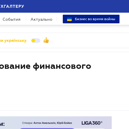
УХГАЛТЕРУ
События
Актуально
Бизнес во время войны
а українську
рование финансового