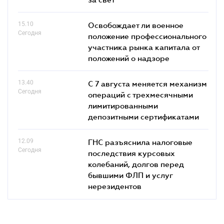
15.10
Освобождает ли военное
Сегодня
положение профессионального
участника рынка капитала от
положений о надзоре
13.40
С 7 августа меняется механизм
Сегодня
операций с трехмесячными
лимитированными
депозитными сертификатами
12.09
ГНС разъяснила налоговые
Сегодня
последствия курсовых
колебаний, долгов перед
бывшими ФЛП и услуг
нерезидентов