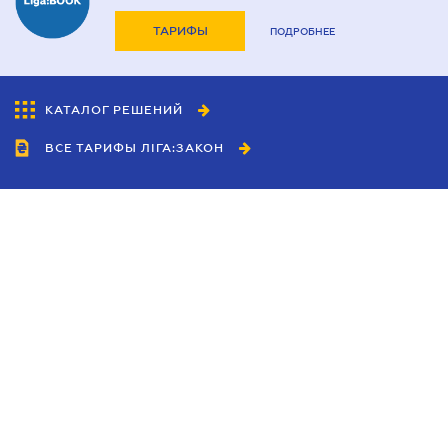
ТАРИФЫ
ПОДРОБНЕЕ
КАТАЛОГ РЕШЕНИЙ
ВСЕ ТАРИФЫ ЛІГА:ЗАКОН
Сотрудничество
Агенты
Дилеры
Политика
конфиденциальности
Условия использования
сайта
Реклама
Блог