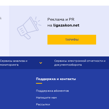
й
Реклама и PR
ligazakon.net
на
ТАРИФЫ
Сервисы анализа и
Сервисы электронной отчетности и
мониторинга
документооборота
CONTR AGENT
Liga:REPORT
Поддержка и контакты
SMS-МАЯК
VERDICTUM
Поддержка абонентов
Напишите нам
SEMANTRUM
Рассылки
SMS-МАЯК ИПОТЕКА