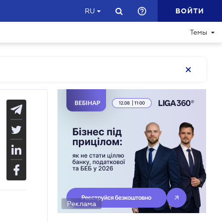
ВОЙТИ
RU
Темы
Реклама