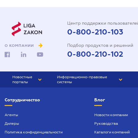
Центр поддержки пользователе
0-800-210-103
Подбор продуктов и решений
О КОМПАНИИ
0-800-210-102
Новостные
Информационно-правовые
порталы
системы
ЮРЛИГА
Право Украины
Сотрудничество
Блог
БИЗНЕС
ГРАНД
БУХГАЛТЕР.ua
ПРАЙМ
Агенты
Новости компании
Дилеры
Руководства
БУХГАЛТЕР ПРОФ
Политика конфиденциальности
Каталоги компаний
ЮРИСТ ПРОФ