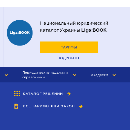
Национальный юридический
Liga:BOOK
каталог Украины
ТАРИФЫ
ПОДРОБНЕЕ
Периодические издания и
Академия
справочники
ЮРИСТ&ЗАКОН
АКАДЕМИЯ ЛІГА:ЗАКОН
КАТАЛОГ РЕШЕНИЙ
БУХГАЛТЕР&ЗАКОН
ВСЕ ТАРИФЫ ЛІГА:ЗАКОН
ВЕСТНИК МСФО
ИНТЕРБУХ
ЛИЧНЫЙ ЭКСПЕРТ