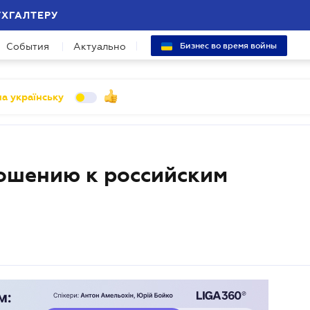
УХГАЛТЕРУ
События
Актуально
Бизнес во время войны
а українську
ошению к российским