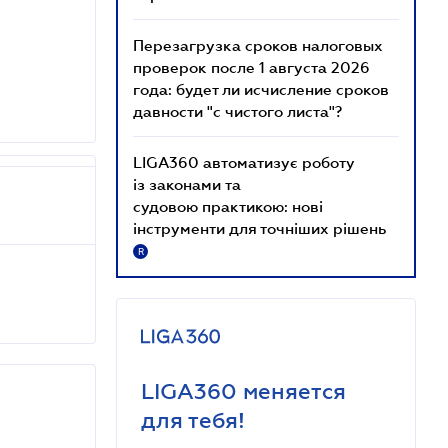
Перезагрузка сроков налоговых
проверок после 1 августа 2026
года: будет ли исчисление сроков
давности "с чистого листа"?
LIGA360 автоматизує роботу
із законами та
судовою практикою: нові
інструменти для точніших рішень
R
LIGA360 меняется
для тебя!