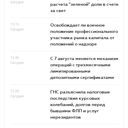
Сегодня
расчета "зеленой" доли в счете
за свет
15.10
Освобождает ли военное
Сегодня
положение профессионального
участника рынка капитала от
положений о надзоре
13.40
С 7 августа меняется механизм
Сегодня
операций с трехмесячными
лимитированными
депозитными сертификатами
12.09
ГНС разъяснила налоговые
Сегодня
последствия курсовых
колебаний, долгов перед
бывшими ФЛП и услуг
нерезидентов