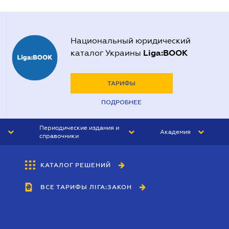
Национальный юридический
Liga:BOOK
каталог Украины
ТАРИФЫ
ПОДРОБНЕЕ
Периодические издания и
Академия
справочники
ЮРИСТ&ЗАКОН
АКАДЕМИЯ ЛІГА:ЗАКОН
КАТАЛОГ РЕШЕНИЙ
БУХГАЛТЕР&ЗАКОН
ВСЕ ТАРИФЫ ЛІГА:ЗАКОН
ВЕСТНИК МСФО
ИНТЕРБУХ
ЛИЧНЫЙ ЭКСПЕРТ