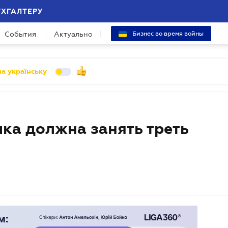
УХГАЛТЕРУ
События
Актуально
Бизнес во время войны
а українську
ка должна занять треть