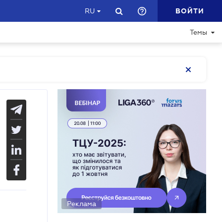
ВОЙТИ
RU
Темы
Реклама