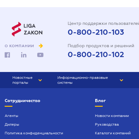
Центр поддержки пользователе
0-800-210-103
Подбор продуктов и решений
О КОМПАНИИ
0-800-210-102
Новостные
Информационно-правовые
порталы
системы
ЮРЛИГА
Право Украины
Сотрудничество
Блог
БИЗНЕС
ГРАНД
БУХГАЛТЕР.ua
ПРАЙМ
Агенты
Новости компании
Дилеры
Руководства
БУХГАЛТЕР ПРОФ
Политика конфиденциальности
Каталоги компаний
ЮРИСТ ПРОФ