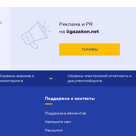
й
Реклама и PR
ligazakon.net
на
ТАРИФЫ
Сервисы анализа и
Сервисы электронной отчетности и
мониторинга
документооборота
CONTR AGENT
Liga:REPORT
Поддержка и контакты
SMS-МАЯК
VERDICTUM
Поддержка абонентов
Напишите нам
SEMANTRUM
Рассылки
SMS-МАЯК ИПОТЕКА