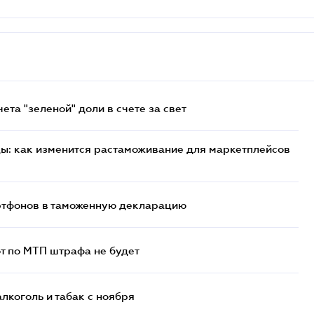
та "зеленой" доли в счете за свет
цы: как изменится растаможивание для маркетплейсов
артфонов в таможенную декларацию
т по МТП штрафа не будет
алкоголь и табак с ноября