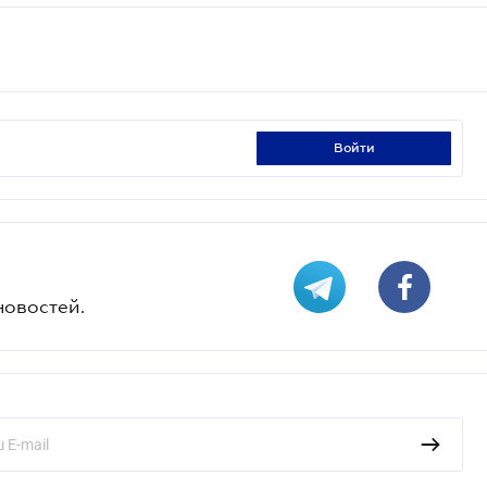
войти
новостей.