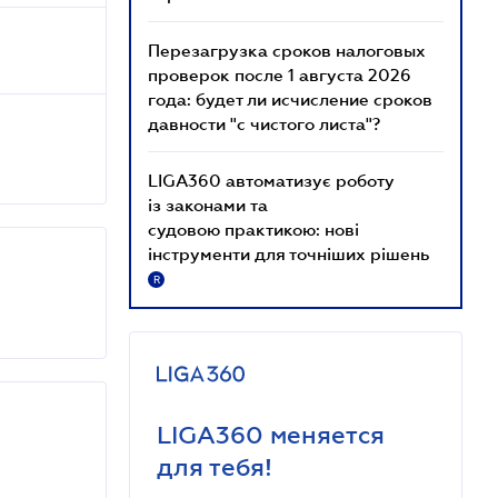
Перезагрузка сроков налоговых
проверок после 1 августа 2026
года: будет ли исчисление сроков
давности "с чистого листа"?
LIGA360 автоматизує роботу
із законами та
судовою практикою: нові
інструменти для точніших рішень
R
LIGA360 меняется
для тебя!