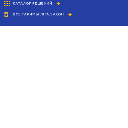
КАТАЛОГ РЕШЕНИЙ
ВСЕ ТАРИФЫ ЛІГА:ЗАКОН
Сотрудничество
Агенты
Дилеры
Политика
конфиденциальности
Условия использования
сайта
Реклама
Блог
Новости компании
Руководства
Каталоги компаний