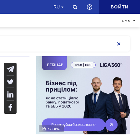
ВОЙТИ
RU
Темы
Реклама