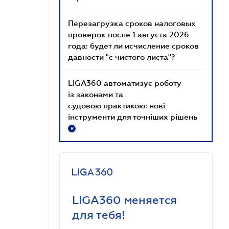
Перезагрузка сроков налоговых
проверок после 1 августа 2026
года: будет ли исчисление сроков
давности "с чистого листа"?
LIGA360 автоматизує роботу
із законами та
судовою практикою: нові
інструменти для точніших рішень
R
LIGA360 меняется
для тебя!