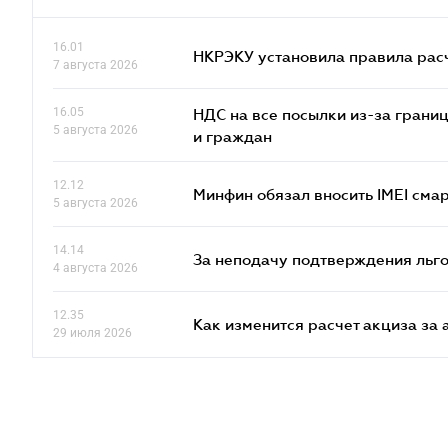
16.01
НКРЭКУ установила правила расче
7 августа 2026
16.05
НДС на все посылки из-за грани
5 августа 2026
и граждан
12.12
Минфин обязал вносить IMEI см
5 августа 2026
14.14
За неподачу подтверждения льго
4 августа 2026
12.35
Как изменится расчет акциза за 
29 июля 2026