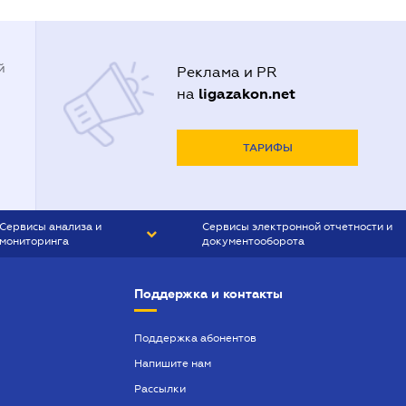
й
Реклама и PR
ligazakon.net
на
ТАРИФЫ
Сервисы анализа и
Сервисы электронной отчетности и
мониторинга
документооборота
CONTR AGENT
Liga:REPORT
Поддержка и контакты
SMS-МАЯК
VERDICTUM
Поддержка абонентов
Напишите нам
SEMANTRUM
Рассылки
SMS-МАЯК ИПОТЕКА