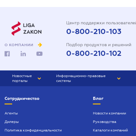
Центр поддержки пользователе
0-800-210-103
Подбор продуктов и решений
О КОМПАНИИ
0-800-210-102
Новостные
Информационно-правовые
порталы
системы
ЮРЛИГА
Право Украины
Сотрудничество
Блог
БИЗНЕС
ГРАНД
БУХГАЛТЕР.ua
ПРАЙМ
Агенты
Новости компании
Дилеры
Руководства
БУХГАЛТЕР ПРОФ
Политика конфиденциальности
Каталоги компаний
ЮРИСТ ПРОФ