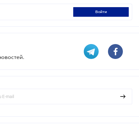
войти
новостей.