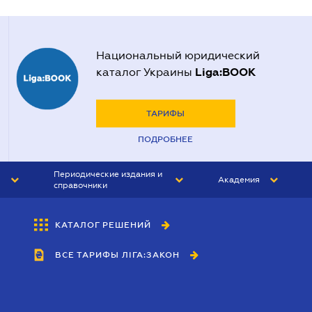
Национальный юридический
Liga:BOOK
каталог Украины
ТАРИФЫ
ПОДРОБНЕЕ
Периодические издания и
Академия
справочники
ЮРИСТ&ЗАКОН
АКАДЕМИЯ ЛІГА:ЗАКОН
КАТАЛОГ РЕШЕНИЙ
БУХГАЛТЕР&ЗАКОН
ВСЕ ТАРИФЫ ЛІГА:ЗАКОН
ВЕСТНИК МСФО
ИНТЕРБУХ
ЛИЧНЫЙ ЭКСПЕРТ