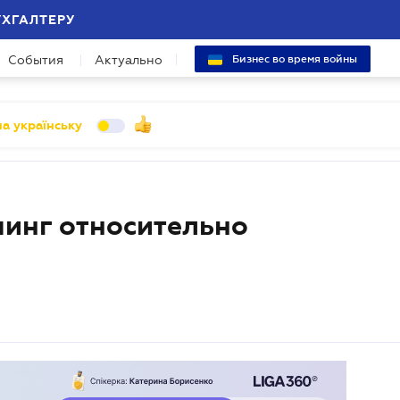
УХГАЛТЕРУ
События
Актуально
Бизнес во время войны
а українську
инг относительно