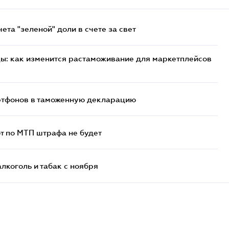
та "зеленой" доли в счете за свет
цы: как изменится растаможивание для маркетплейсов
артфонов в таможенную декларацию
т по МТП штрафа не будет
алкоголь и табак с ноября