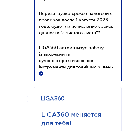
Перезагрузка сроков налоговых
проверок после 1 августа 2026
года: будет ли исчисление сроков
давности "с чистого листа"?
LIGA360 автоматизує роботу
із законами та
судовою практикою: нові
інструменти для точніших рішень
R
LIGA360 меняется
для тебя!