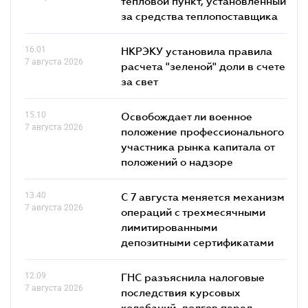
тепловой пункт, установленный
за средства теплопоставщика
16.01
НКРЭКУ установила правила
7 августа 2026
расчета "зеленой" доли в счете
за свет
15.10
Освобождает ли военное
7 августа 2026
положение профессионального
участника рынка капитала от
положений о надзоре
13.40
С 7 августа меняется механизм
7 августа 2026
операций с трехмесячными
лимитированными
депозитными сертификатами
12.09
ГНС разъяснила налоговые
7 августа 2026
последствия курсовых
колебаний, долгов перед