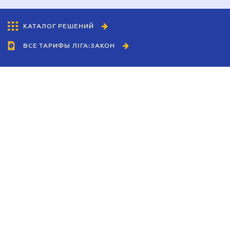
КАТАЛОГ РЕШЕНИЙ
ВСЕ ТАРИФЫ ЛІГА:ЗАКОН
Сотрудничество
Агенты
Дилеры
Политика
конфиденциальности
Условия использования
сайта
Реклама
Блог
Новости компании
Руководства