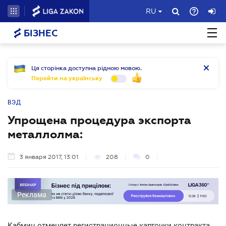
RU
БІЗНЕС
Ця сторінка доступна рідною мовою.
Перейти на українську
ВЭД
Упрощена процедура экспорта
металлолма:
3 января 2017, 13:01
208
0
Реклама
Кабмин отменяет регистрационные карточки контракта