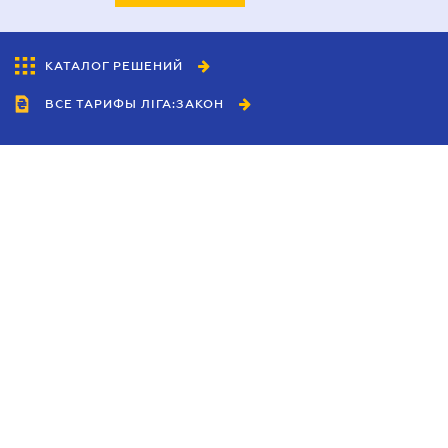
КАТАЛОГ РЕШЕНИЙ
ВСЕ ТАРИФЫ ЛІГА:ЗАКОН
Сотрудничество
Агенты
Дилеры
Политика
конфиденциальности
Условия использования
сайта
Реклама
Блог
Новости компании