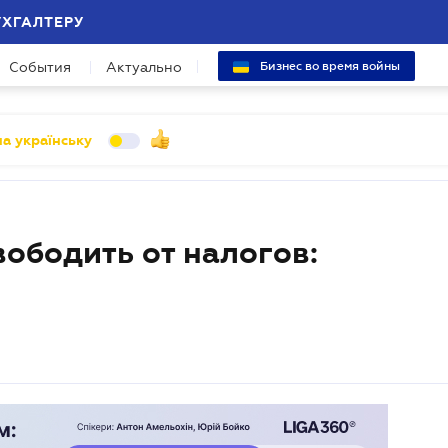
УХГАЛТЕРУ
События
Актуально
Бизнес во время войны
а українську
ободить от налогов: