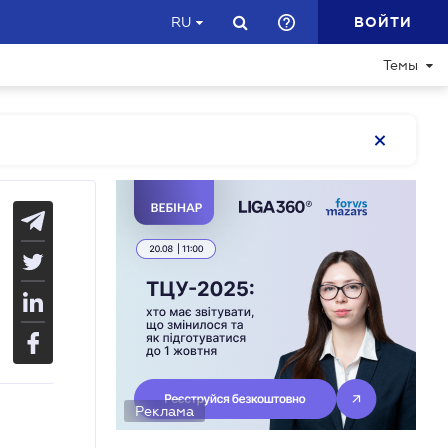
ВОЙТИ
RU
Темы
Реклама