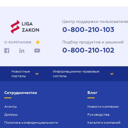
Центр поддержки пользователе
0-800-210-103
Подбор продуктов и решений
О КОМПАНИИ
0-800-210-102
Новостные
Информационно-правовые
порталы
системы
ЮРЛИГА
Право Украины
Сотрудничество
Блог
БИЗНЕС
ГРАНД
БУХГАЛТЕР.ua
ПРАЙМ
Агенты
Новости компании
Дилеры
Руководства
БУХГАЛТЕР ПРОФ
Политика конфиденциальности
Каталоги компаний
ЮРИСТ ПРОФ