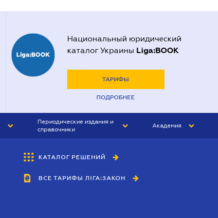
Национальный юридический
Liga:BOOK
каталог Украины
ТАРИФЫ
ПОДРОБНЕЕ
Периодические издания и
Академия
справочники
ЮРИСТ&ЗАКОН
АКАДЕМИЯ ЛІГА:ЗАКОН
КАТАЛОГ РЕШЕНИЙ
БУХГАЛТЕР&ЗАКОН
ВСЕ ТАРИФЫ ЛІГА:ЗАКОН
ВЕСТНИК МСФО
ИНТЕРБУХ
ЛИЧНЫЙ ЭКСПЕРТ