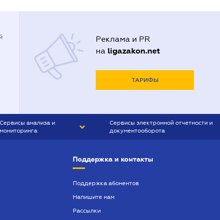
й
Реклама и PR
ligazakon.net
на
ТАРИФЫ
Сервисы анализа и
Сервисы электронной отчетности и
мониторинга
документооборота
CONTR AGENT
Liga:REPORT
Поддержка и контакты
SMS-МАЯК
VERDICTUM
Поддержка абонентов
Напишите нам
SEMANTRUM
Рассылки
SMS-МАЯК ИПОТЕКА