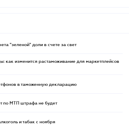
та "зеленой" доли в счете за свет
цы: как изменится растаможивание для маркетплейсов
артфонов в таможенную декларацию
т по МТП штрафа не будет
алкоголь и табак с ноября