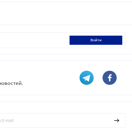
войти
новостей.