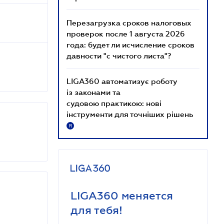
Перезагрузка сроков налоговых
проверок после 1 августа 2026
года: будет ли исчисление сроков
давности "с чистого листа"?
LIGA360 автоматизує роботу
із законами та
судовою практикою: нові
інструменти для точніших рішень
R
LIGA360 меняется
для тебя!