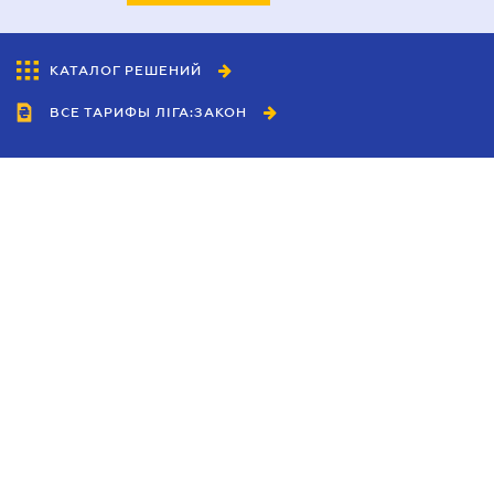
КАТАЛОГ РЕШЕНИЙ
ВСЕ ТАРИФЫ ЛІГА:ЗАКОН
Сотрудничество
Агенты
Дилеры
Политика
конфиденциальности
Условия использования
сайта
Реклама
Блог
Новости компании