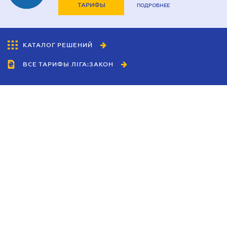
ТАРИФЫ
ПОДРОБНЕЕ
КАТАЛОГ РЕШЕНИЙ
ВСЕ ТАРИФЫ ЛІГА:ЗАКОН
Сотрудничество
Агенты
Дилеры
Политика
конфиденциальности
Условия использования
сайта
Реклама
Блог
Новости компании